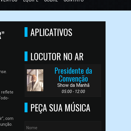
APLICATIVOS
R”
LOCUTOR NO AR
Presidente da
nse.
Convenção
Show da Manhã
05:00 - 12:00
 reflete
Todo-
PEÇA SUA MÚSICA
ir”, com
 unção.